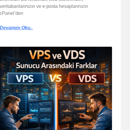
veritabanlarınızın ve e-posta hesaplarınızın
cPanel’den
Devamını Oku..