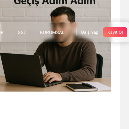
ER
SSL
KURUMSAL
Giriş Yap
Kayıt Ol