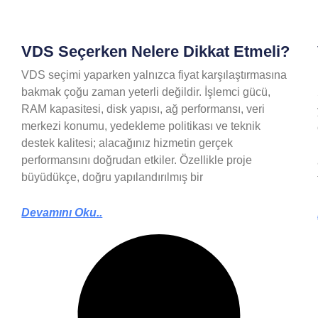
VDS Seçerken Nelere Dikkat Etmeli?
VDS seçimi yaparken yalnızca fiyat karşılaştırmasına
bakmak çoğu zaman yeterli değildir. İşlemci gücü,
RAM kapasitesi, disk yapısı, ağ performansı, veri
merkezi konumu, yedekleme politikası ve teknik
destek kalitesi; alacağınız hizmetin gerçek
performansını doğrudan etkiler. Özellikle proje
büyüdükçe, doğru yapılandırılmış bir
Devamını Oku..