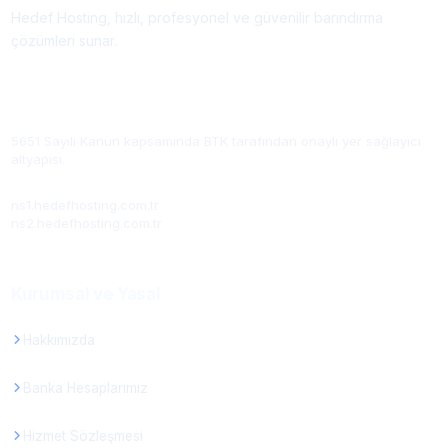
Hedef Hosting, hızlı, profesyonel ve güvenilir barındırma
çözümleri sunar.
YER SAĞLAYICI
5651 Sayılı Kanun kapsamında BTK tarafından onaylı yer sağlayıcı
altyapısı.
NAMESERVER
ns1.hedefhosting.com.tr
ns2.hedefhosting.com.tr
Kurumsal ve Yasal
Hakkımızda
Banka Hesaplarımız
Hizmet Sözleşmesi