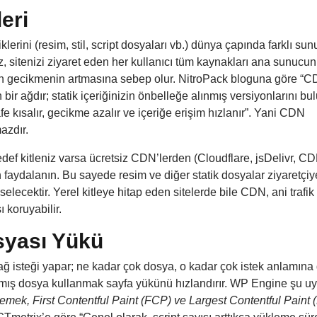
eri
lerini (resim, stil, script dosyaları vb.) dünya çapında farklı su
, sitenizi ziyaret eden her kullanıcı tüm kaynakları ana sunucu
için gecikmenin artmasına sebep olur. NitroPack bloguna göre
“C
ir ağdır; statik içeriğinizin önbelleğe alınmış versiyonlarını bu
 kısalır, gecikme azalır ve içeriğe erişim hızlanır”
. Yani CDN
azdır.
edef kitleniz varsa ücretsiz CDN’lerden (Cloudflare, jsDelivr, C
aydalanın. Bu sayede resim ve diğer statik dosyalar ziyaretçiy
elecektir. Yerel kitleye hitap eden sitelerde bile CDN, ani trafik
 koruyabilir.
syası Yükü
ağ isteği yapar; ne kadar çok dosya, o kadar çok istek anlamına g
rılmış dosya kullanmak sayfa yükünü hızlandırır. WP Engine şu uy
emek, First Contentful Paint (FCP) ve Largest Contentful Paint 