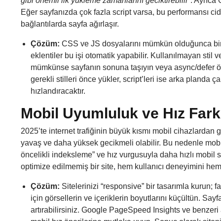
gibi önemli ilk yükleme zamanlarını geciktirebilir”
. Ayrıca
Eğer sayfanızda çok fazla script varsa, bu performansı cidd
bağlantılarda sayfa ağırlaşır.
Çözüm:
CSS ve JS dosyalarını mümkün olduğunca birle
eklentiler bu işi otomatik yapabilir. Kullanılmayan stil 
mümkünse sayfanın sonuna taşıyın veya
async/defer
ö
gerekli stilleri önce yükler, script’leri ise arka planda 
hızlandıracaktır.
Mobil Uyumluluk ve Hız Fark
2025’te internet trafiğinin büyük kısmı mobil cihazlard
yavaş ve daha yüksek gecikmeli olabilir. Bu nedenle mobild
öncelikli indeksleme” ve hız vurgusuyla
daha hızlı mobil s
optimize edilmemiş bir site, hem kullanıcı deneyimini he
Çözüm:
Sitelerinizi “responsive” bir tasarımla kurun; 
için görsellerin ve içeriklerin boyutlarını küçültün. Sa
artırabilirsiniz. Google PageSpeed Insights ve benzeri 