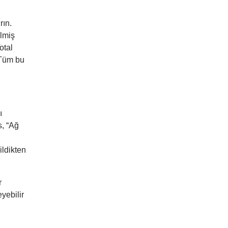
rın.
ilmiş
otal
 Tüm bu
ı
s,
“Ağ
ildikten
r
yebilir