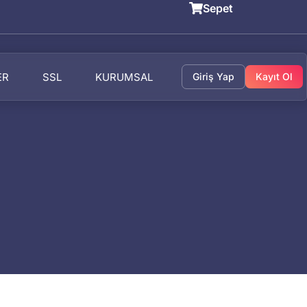
Sepet
ER
SSL
KURUMSAL
Giriş Yap
Kayıt Ol