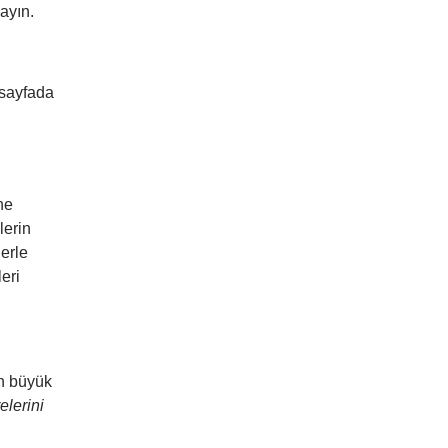
ayın.
r sayfada
ı
ne
lerin
erle
eri
en büyük
elerini