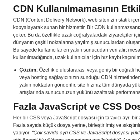
CDN Kullanılmamasının Etkil
CDN (Content Delivery Network), web sitenizin statik içerik
kopyalayarak sunan bir hizmettir. Bir CDN kullanmazsanız
çeker. Bu da özellikle uzak coğrafyalardaki ziyaretçiler 
dünyanın çeşitli noktalarına yayılmış sunuculardan oluşan b
Bu sayede kullanıcılar en yakın sunucudan veri alır; mesafe
kullanılmadığında, uzak kullanıcılar için hız kaybı kaçınılm
Çözüm:
Özellikle uluslararası veya geniş bir coğrafi h
veya hosting sağlayıcınızın sunduğu CDN hizmetinden f
yakın noktadan gönderilir, site hızınız tüm dünyada yüks
artışlarında sunucunuzun yükünü azaltarak performansı
Fazla JavaScript ve CSS Do
Her bir CSS veya JavaScript dosyası için tarayıcı ayrı bir 
Fazla sayıda küçük dosya yerine, birleştirilmiş ve sıkıştı
yapıyor:
“Çok sayıda ayrı CSS ve JavaScript dosyası yükl