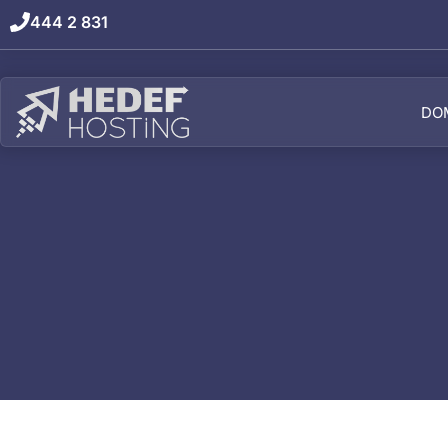
444 2 831
DO