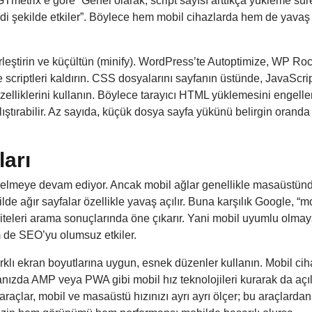
 GTmetrix’e göre
“Genel olarak, script sayısı arttıkça yükleme sür
i şekilde etkiler”
. Böylece hem mobil cihazlarda hem de yavaş
ştirin ve küçültün (minify). WordPress’te Autoptimize, WP Roc
ve scriptleri kaldırın. CSS dosyalarını sayfanın üstünde, JavaScrip
zelliklerini kullanın. Böylece tarayıcı HTML yüklemesini engel
çalıştırabilir. Az sayıda, küçük dosya sayfa yükünü belirgin oranda
ları
an gelmeye devam ediyor. Ancak mobil ağlar genellikle masaüstü
e ağır sayfalar özellikle yavaş açılır. Buna karşılık Google, “m
iteleri arama sonuçlarında öne çıkarır
. Yani mobil uyumlu olma
m de SEO’yu olumsuz etkiler.
farklı ekran boyutlarına uygun, esnek düzenler kullanın. Mobil cih
yfanızda AMP veya PWA gibi mobil hız teknolojileri kurarak da açıl
araçlar, mobil ve masaüstü hızınızı ayrı ayrı ölçer; bu araçlarda