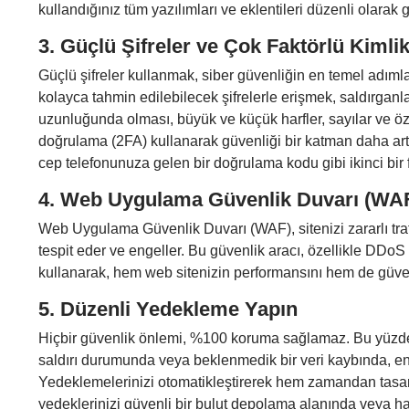
kullandığınız tüm yazılımları ve eklentileri düzenli olarak
3.
Güçlü Şifreler ve Çok Faktörlü Kimli
Güçlü şifreler kullanmak, siber güvenliğin en temel adımla
kolayca tahmin edilebilecek şifrelerle erişmek, saldırganlar
uzunluğunda olması, büyük ve küçük harfler, sayılar ve özel
doğrulama (2FA) kullanarak güvenliği bir katman daha artı
cep telefonunuza gelen bir doğrulama kodu gibi ikinci bir f
4.
Web Uygulama Güvenlik Duvarı (WAF
Web Uygulama Güvenlik Duvarı (WAF), sitenizi zararlı trafik
tespit eder ve engeller. Bu güvenlik aracı, özellikle DDoS s
kullanarak, hem web sitenizin performansını hem de güvenli
5.
Düzenli Yedekleme Yapın
Hiçbir güvenlik önlemi, %100 koruma sağlamaz. Bu yüzden 
saldırı durumunda veya beklenmedik bir veri kaybında, en s
Yedeklemelerinizi otomatikleştirerek hem zamandan tasarru
yedeklerinizi güvenli bir bulut depolama alanında veya ha