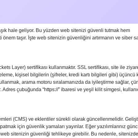
aşık hale geliyor. Bu yüzden web sitenizi güvenli tutmak hem
i önem taşır. İşte web sitenizin güvenliğini artırmanın ve siber sa
s Layer) sertifikası kullanmaktır. SSL sertifikası, site ile ziyar
me, kişisel bilgilerin (şifreler, kredi kartı bilgileri gibi) üçüncü k
ı kullanmak, arama motoru sıralamanızda da iyileştirme sağlar, çü
 Adres çubuğunda “https://” ibaresi ve yeşil kilit simgesi, kullanı
mleri (CMS) ve eklentiler sürekli olarak güncellenmelidir. Gelişti
apatmak için güvenlik yamaları yayınlar. Eğer yazılımlarınız günc
e web sitenizin güvenliği tehlikeye girebilir. Bu nedenle, sitenizd