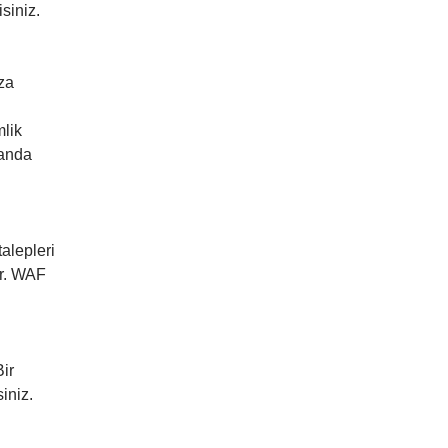
siniz.
ıza
mlik
manda
talepleri
ar. WAF
ir
iniz.