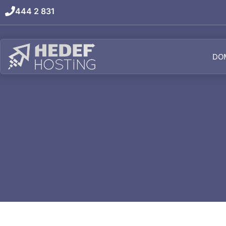
444 2 831
DO