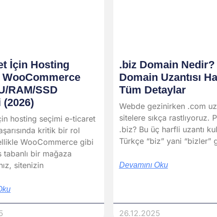
et İçin Hosting
.biz Domain Nedir? 
: WooCommerce
Domain Uzantısı H
PU/RAM/SSD
Tüm Detaylar
 (2026)
Webde gezinirken .com uza
sitelere sıkça rastlıyoruz. 
çin hosting seçimi e-ticaret
.biz? Bu üç harfli uzantı ku
aşarısında kritik bir rol
Türkçe “biz” yani “bizler” g
ellikle WooCommerce gibi
 tabanlı bir mağaza
nız, sitenizin
Devamını Oku
Oku
5
26.12.2025