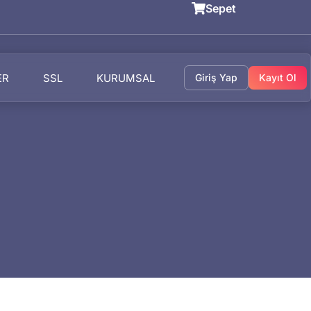
Sepet
ER
SSL
KURUMSAL
Giriş Yap
Kayıt Ol