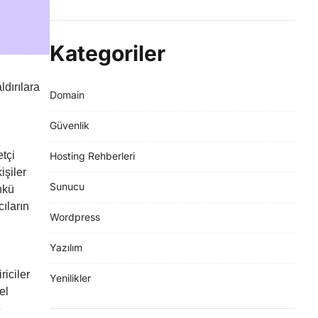
Kategoriler
ldırılara
Domain
Güvenlik
etçi
Hosting Rehberleri
işiler
Sunucu
nkü
cıların
Wordpress
Yazılım
riciler
Yenilikler
el
e