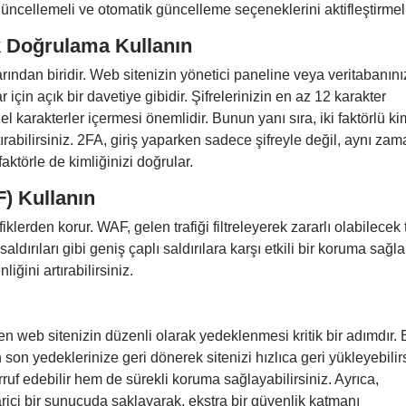
 güncellemeli ve otomatik güncelleme seçeneklerini aktifleştirmeli
k Doğrulama Kullanın
rından biridir. Web sitenizin yönetici paneline veya veritabanın
 için açık bir davetiye gibidir. Şifrelerinizin en az 12 karakter
 karakterler içermesi önemlidir. Bunun yanı sıra, iki faktörlü ki
rabilirsiniz. 2FA, giriş yaparken sadece şifreyle değil, aynı za
aktörle de kimliğinizi doğrular.
) Kullanın
lerden korur. WAF, gelen trafiği filtreleyerek zararlı olabilecek 
aldırıları gibi geniş çaplı saldırılara karşı etkili bir koruma sağl
ğini artırabilirsiniz.
web sitenizin düzenli olarak yedeklenmesi kritik bir adımdır. B
on yedeklerinize geri dönerek sitenizi hızlıca geri yükleyebilirs
f edebilir hem de sürekli koruma sağlayabilirsiniz. Ayrıca,
rici bir sunucuda saklayarak, ekstra bir güvenlik katmanı