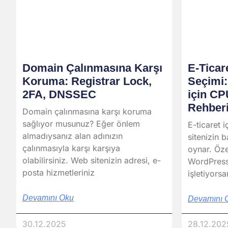
Domain Çalınmasına Karşı
E-Ticar
Koruma: Registrar Lock,
Seçimi
2FA, DNSSEC
için C
Rehberi
Domain çalınmasına karşı koruma
sağlıyor musunuz? Eğer önlem
E-ticaret i
almadıysanız alan adınızın
sitenizin b
çalınmasıyla karşı karşıya
oynar. Öz
olabilirsiniz. Web sitenizin adresi, e-
WordPress
posta hizmetleriniz
işletiyorsa
Devamını Oku
Devamını 
30.12.2025
28.12.202