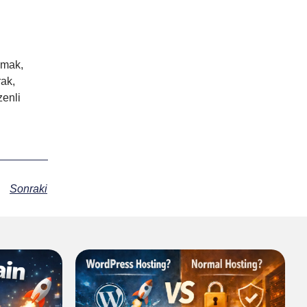
nmak,
rak,
zenli
Sonraki